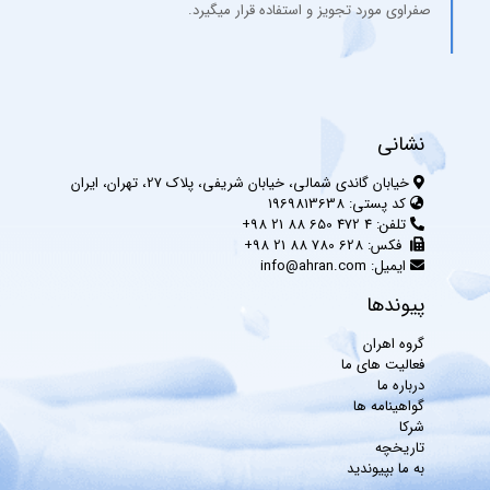
صفراوی مورد تجویز و استفاده قرار میگیرد.
نشانی
خیابان گاندی شمالی، خیابان شریفی، پلاک 27، تهران، ایران
کد پستی:
1969813638
تلفن:
4 472 650 88 21 98+
فکس:
628 780 88 21 98+
ایمیل:
info@ahran.com
پیوندها
گروه اهران
فعالیت های ما
درباره ما
گواهینامه ها
شرکا
تاریخچه
به ما بپیوندید