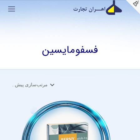
فسفومایسین